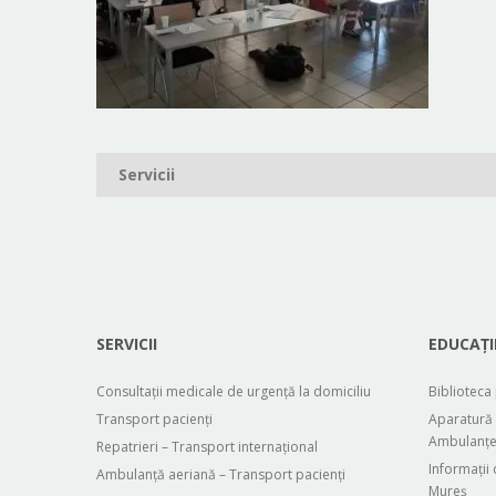
Navigare
Servicii
în
articole
SERVICII
EDUCAȚI
Consultații medicale de urgență la domiciliu
Biblioteca
Transport pacienți
Aparatură 
Ambulanțel
Repatrieri – Transport internațional
Informații
Ambulanță aeriană – Transport pacienți
Mureș