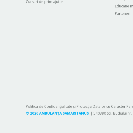
Cursuri de prim ajutor
Educație m
Parteneri
Politica de Confidențialitate și Protecția Datelor cu Caracter Pe
©
2026
AMBULANȚA SAMARITANUS
. | 540390 Str. Budiului n