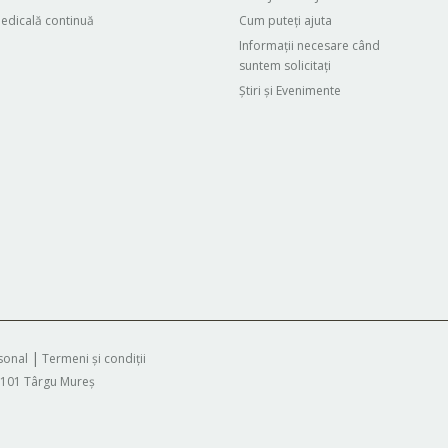
edicală continuă
Cum puteți ajuta
Informații necesare când
suntem solicitați
Știri și Evenimente
rsonal
Termeni și condiții
r. 101 Târgu Mureș