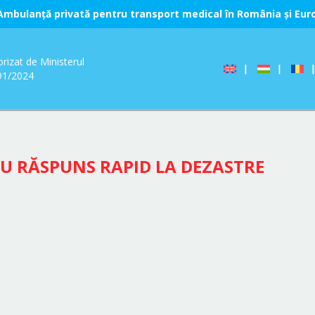
Ambulanță privată pentru transport medical în România și Eur
rizat de Ministerul
191/2024
RU RĂSPUNS RAPID LA DEZASTRE