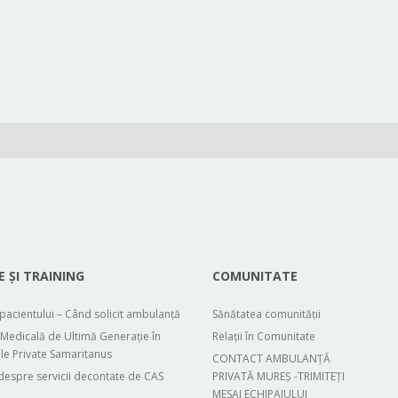
E ȘI TRAINING
COMUNITATE
 pacientului – Când solicit ambulanță
Sănătatea comunității
Medicală de Ultimă Generație în
Relații în Comunitate
e Private Samaritanus
CONTACT AMBULANȚĂ
 despre servicii decontate de CAS
PRIVATĂ MUREȘ -TRIMITEȚI
MESAJ ECHIPAJULUI