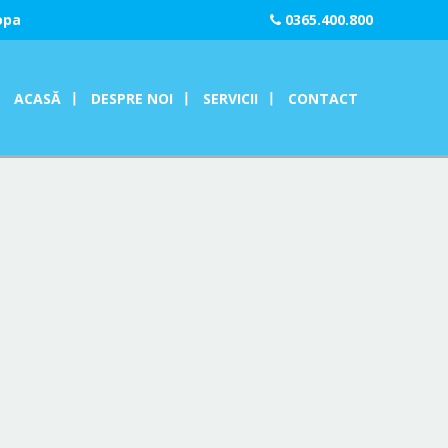
opa
0365.400.800
ACASĂ
DESPRE NOI
SERVICII
CONTACT