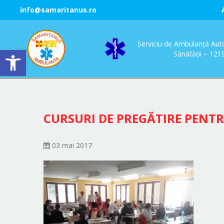
info@samaritanus.ro
Serviciu de Ambulanță Auto
Deschide bara de unelte
Sănătății – 12
CURSURI DE PREGĂTIRE PENT
03 mai 2017