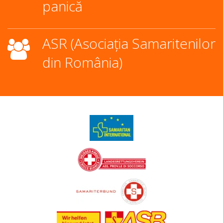
panică
ASR (Asociația Samaritenilor
din România)