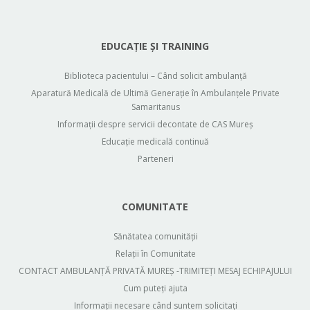
EDUCAȚIE ȘI TRAINING
Biblioteca pacientului – Când solicit ambulanță
Aparatură Medicală de Ultimă Generație în Ambulanțele Private
Samaritanus
Informații despre servicii decontate de CAS Mureș
Educație medicală continuă
Parteneri
COMUNITATE
Sănătatea comunității
Relații în Comunitate
CONTACT AMBULANȚĂ PRIVATĂ MUREȘ -TRIMITEȚI MESAJ ECHIPAJULUI
Cum puteți ajuta
Informații necesare când suntem solicitați