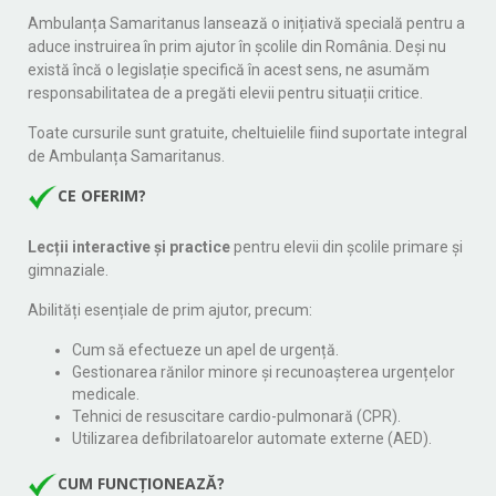
Ambulanța Samaritanus lansează o inițiativă specială pentru a
aduce instruirea în prim ajutor în școlile din România. Deși nu
există încă o legislație specifică în acest sens, ne asumăm
responsabilitatea de a pregăti elevii pentru situații critice.
Toate cursurile sunt gratuite, cheltuielile fiind suportate integral
de Ambulanța Samaritanus.
CE OFERIM?
Lecții interactive și practice
pentru elevii din școlile primare și
gimnaziale.
Abilități esențiale de prim ajutor, precum:
Cum să efectueze un apel de urgență.
Gestionarea rănilor minore și recunoașterea urgențelor
medicale.
Tehnici de resuscitare cardio-pulmonară (CPR).
Utilizarea defibrilatoarelor automate externe (AED).
CUM FUNCȚIONEAZĂ?