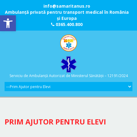
info@samaritanus.ro
Ambulanță privată pentru transport medical în România
Deschide bara de unelte
și Europa
0365.400.800
Serviciu de Ambulanță Autorizat de Ministerul Sănătății – 12191/2024
PRIM AJUTOR PENTRU ELEVI