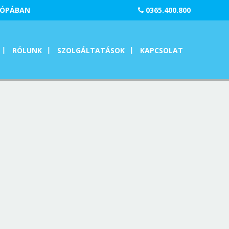
RÓPÁBAN
0365.400.800
RÓLUNK
SZOLGÁLTATÁSOK
KAPCSOLAT