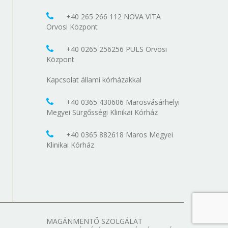
+40 265 266 112 NOVA VITA
Orvosi Központ
+40 0265 256256 PULS Orvosi
Központ
Kapcsolat állami kórházakkal
+40 0365 430606 Marosvásárhelyi
Megyei Sürgősségi Klinikai Kórház
+40 0365 882618 Maros Megyei
Klinikai Kórház
MAGÁNMENTŐ SZOLGÁLAT