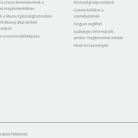
rű orvosi berendezések a
Közösségi kapcsolatok
us magánmentőiben
Üzenet küldése a
k a Mureș Egészségbiztosítási
személyzetnek
S Mureș) által térített
Hogyan segíthet
ásokról
Szükséges információk,
s orvosi továbbképzés
amikor megkeresnek minket
Hírek és Események
nálási feltételek