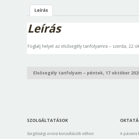
Leírás
Leírás
Foglalj helyet az elsősegély tanfolyamra – szerda, 22 
Bejegyzés
Elsősegély tanfolyam – péntek, 17 október 202
navigáció
SZOLGÁLTATÁSOK
OKTATÁS
Sürgősségi orvosi konzultációk otthon
A páciens 