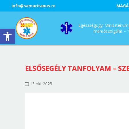
info@samaritanus.ro
MAGÁ
Egészségügyi Minisztérium 
Eszköztár megnyitása
mentőszolgálat – 
ELSŐSEGÉLY TANFOLYAM – SZE
13 okt 2025