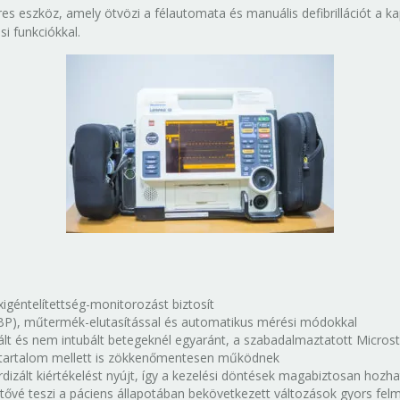
 eszköz, amely ötvözi a félautomata és manuális defibrillációt a kapn
i funkciókkal.
géntelítettség-monitorozást biztosít
BP), műtermék-elutasítással és automatikus mérési módokkal
ált és nem intubált betegeknél egyaránt, a szabadalmaztatott Micros
ratartalom mellett is zökkenőmentesen működnek
zált kiértékelést nyújt, így a kezelési döntések magabiztosan hozh
etővé teszi a páciens állapotában bekövetkezett változások gyors fel