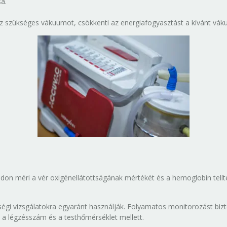
a.
 szükséges vákuumot, csökkenti az energiafogyasztást a kívánt váku
don méri a vér oxigénellátottságának mértékét és a hemoglobin telít
égi vizsgálatokra egyaránt használják. Folyamatos monitorozást bizto
m, a légzésszám és a testhőmérséklet mellett.