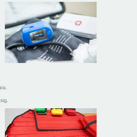
ára.
sig.