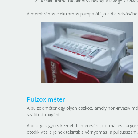
A vákuummatracokból/-sínekből a levegő kiszívás
A membrános elektromos pumpa állítja elő a szívásához
Pulzoximéter
A pulzoximéter egy olyan eszköz, amely non-invazív mó
szállított oxigént.
A betegek gyors kezdeti felmérésére, normál és sürgőss
ötödik vitális jelnek tekintik a vérnyomás, a pulzusszá