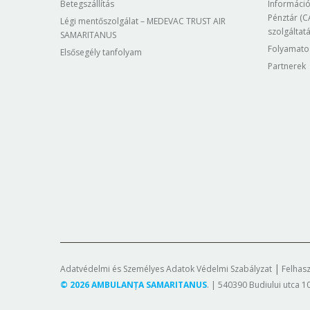
Betegszállítás
Információ
Pénztár (CA
Légi mentőszolgálat – MEDEVAC TRUST AIR
szolgáltat
SAMARITANUS
Folyamato
Elsősegély tanfolyam
Partnerek
Adatvédelmi és Személyes Adatok Védelmi Szabályzat
Felhasz
©
2026
AMBULANȚA SAMARITANUS
. | 540390 Budiului utca 