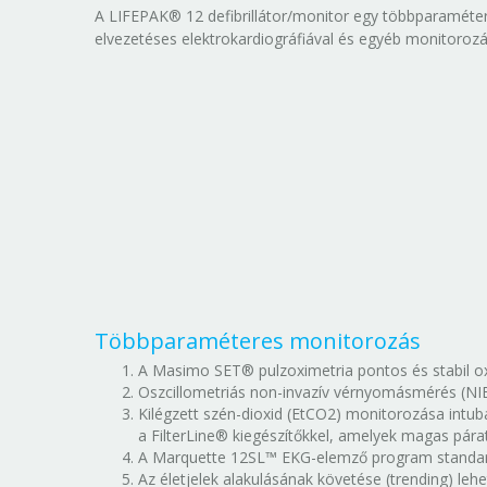
A LIFEPAK® 12 defibrillátor/monitor egy többparaméteres
elvezetéses elektrokardiográfiával és egyéb monitorozás
Többparaméteres monitorozás
A Masimo SET® pulzoximetria pontos és stabil oxi
Oszcillometriás non-invazív vérnyomásmérés (NI
Kilégzett szén-dioxid (EtCO2) monitorozása intub
a FilterLine® kiegészítőkkel, amelyek magas pá
A Marquette 12SL™ EKG-elemző program standardi
Az életjelek alakulásának követése (trending) leh