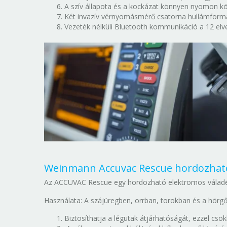
A szív állapota és a kockázat könnyen nyomon kö
Két invazív vérnyomásmérő csatorna hullámformák
Vezeték nélküli Bluetooth kommunikáció a 12 elv
Weinmann Accuvac Rescue hordozható
Az ACCUVAC Rescue egy hordozható elektromos váladé
Használata: A szájüregben, orrban, torokban és a hörgőr
Biztosíthatja a légutak átjárhatóságát, ezzel csö