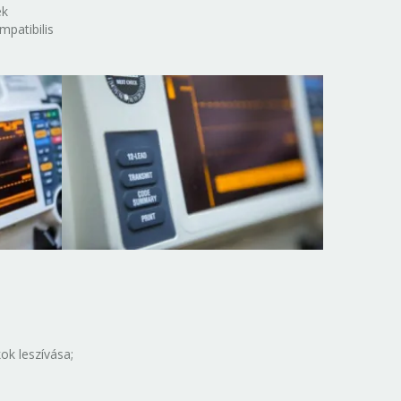
ék
patibilis
ok leszívása;