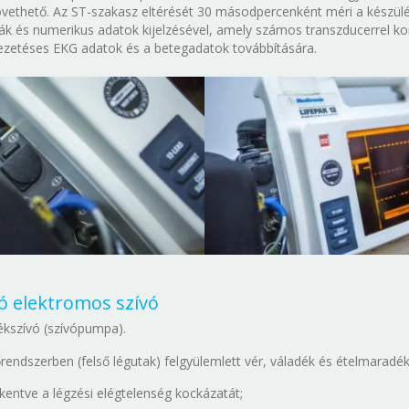
vethető. Az ST-szakasz eltérését 30 másodpercenként méri a készül
 és numerikus adatok kijelzésével, amely számos transzducerrel kom
ezetéses EKG adatok és a betegadatok továbbítására.
 elektromos szívó
kszívó (szívópumpa).
endszerben (felső légutak) felgyülemlett vér, váladék és ételmaradék
kkentve a légzési elégtelenség kockázatát;