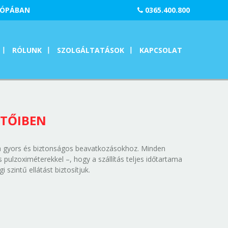
RÓPÁBAN
0365.400.800
RÓLUNK
SZOLGÁLTATÁSOK
KAPCSOLAT
NTŐIBEN
 a gyors és biztonságos beavatkozásokhoz. Minden
pulzoximéterekkel –, hogy a szállítás teljes időtartama
szintű ellátást biztosítjuk.