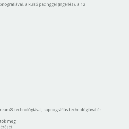
ográfiával, a külső pacinggel (ingerlés), a 12
tream® technológiával, kapnográfiás technológiával és
atók meg
mérését