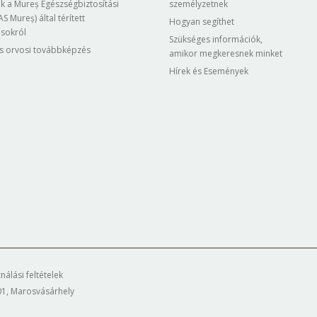
k a Mureș Egészségbiztosítási
személyzetnek
S Mureș) által térített
Hogyan segíthet
ásokról
Szükséges információk,
s orvosi továbbképzés
amikor megkeresnek minket
Hírek és Események
nálási feltételek
101, Marosvásárhely