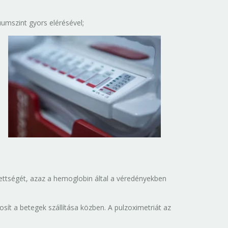
umszint gyors elérésével;
ettségét, azaz a hemoglobin által a véredényekben
sít a betegek szállítása közben. A pulzoximetriát az