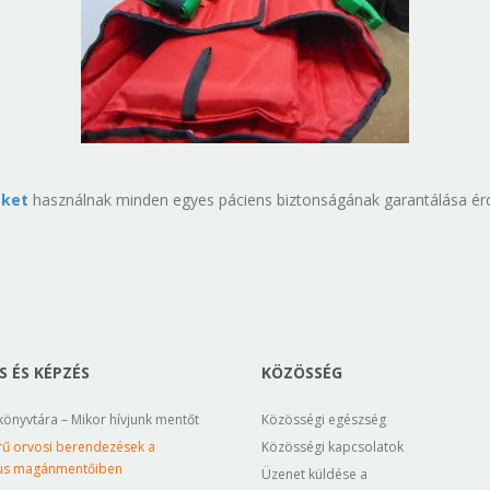
eket
használnak minden egyes páciens biztonságának garantálása é
 ÉS KÉPZÉS
KÖZÖSSÉG
könyvtára – Mikor hívjunk mentőt
Közösségi egészség
rű orvosi berendezések a
Közösségi kapcsolatok
us magánmentőiben
Üzenet küldése a