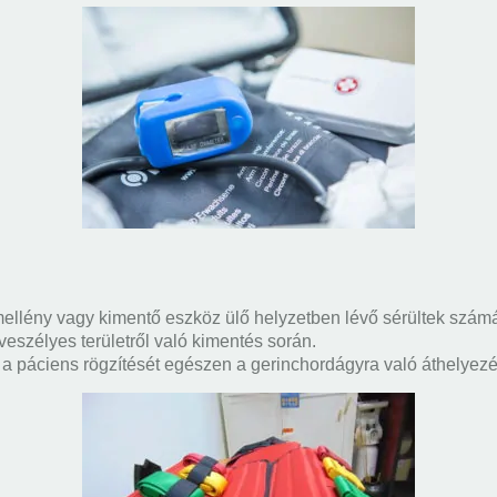
 mellény vagy kimentő eszköz ülő helyzetben lévő sérültek szám
 veszélyes területről való kimentés során.
 a páciens rögzítését egészen a gerinchordágyra való áthelyezé