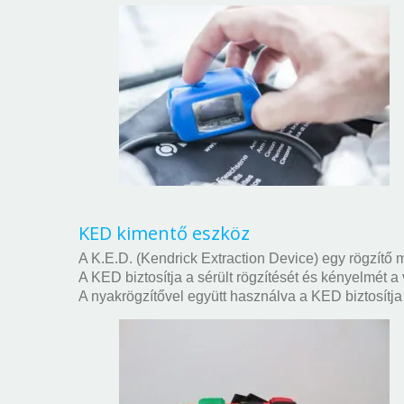
KED kimentő eszköz
A K.E.D. (Kendrick Extraction Device) egy rögzítő
A KED biztosítja a sérült rögzítését és kényelmét a
A nyakrögzítővel együtt használva a KED biztosítja