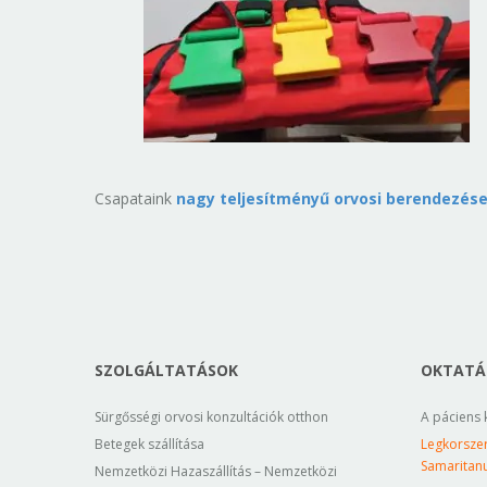
Csapataink
nagy teljesítményű orvosi berendezés
SZOLGÁLTATÁSOK
OKTATÁS
Sürgősségi orvosi konzultációk otthon
A páciens 
Betegek szállítása
Legkorsze
Samaritan
Nemzetközi Hazaszállítás – Nemzetközi