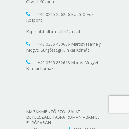
Orvosi Központ
+40 0265 256256 PULS Orvosi
Központ
Kapcsolat állami kórházakkal
+40 0365 430606 Marosvásárhelyi
Megyei Sürgősségi Klinikai Kórház
+40 0365 882618 Maros Megyei
Klinikai Kórház
MAGÁNMENTŐ SZOLGÁLAT
BETEGSZÁLLÍTÁSRA ROMÁNIÁBAN ÉS
EURÓPÁBAN