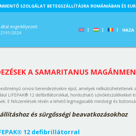
NMENTŐ SZOLGÁLAT BETEGSZÁLLÍTÁSRA ROMÁNIÁBAN ÉS EU
által engedélyezett
HAZA
12191/2024
DEZÉSEK A SAMARITANUS MAGÁNME
esítményű orvosi berendezésekre épül, amelyek nélkülözhetetlenek
ul LIFEPAK® 12 defibrillátorokkal, hordozható szívókészülékekkel és 
k. E felszerelések révén a lehető legmagasabb minőségi és biztonsági 
zállításhoz és sürgősségi beavatkozásokhoz
EPAK® 12 defibrillátorral