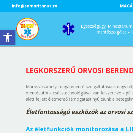
info@samaritanus.ro
MAGÁ
Egészségügyi Minisztérium 
Eszköztár megnyitása
mentőszolgálat – 
LEGKORSZERŰ ORVOSI BEREN
Marosvásárhelyi magánmentő‑szolgáltatásunk nagy telj
mentőautónk csúcstechnológiával van felszerelve – példá
alatt fejlett életmentő támogatást nyújtsunk a betegekne
Életfontosságú eszközök az orvosi s
Az életfunkciók monitorozása a LIF