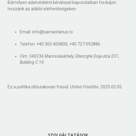
Bármilyen adatvédelmi kérdéssel kapcsolatban forduljon
hozzánk az alábbi elérhetőségeken:
Email: info@samaritanus.ro
Telefon: +40 365 400800; +40 727 092886
Cím:
540236 Marosvásárhely, Gheorghe Doja utca 231,
Building C 14
Ez a politika időszakosan frissül. Utolsó frissítés: 2025.02.05.
SZOLGÁLTATÁSOK