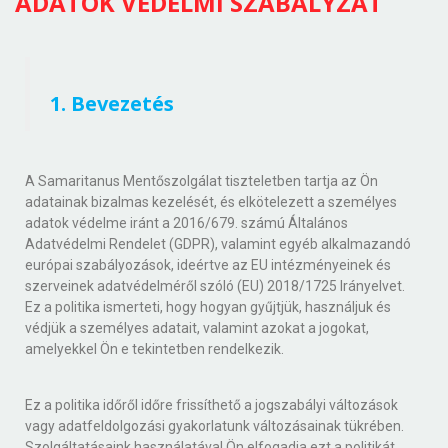
ADATOK VÉDELMI SZABÁLYZAT
1. Bevezetés
A Samaritanus Mentőszolgálat tiszteletben tartja az Ön
adatainak bizalmas kezelését, és elkötelezett a személyes
adatok védelme iránt a 2016/679. számú Általános
Adatvédelmi Rendelet (GDPR), valamint egyéb alkalmazandó
európai szabályozások, ideértve az EU intézményeinek és
szerveinek adatvédelméről szóló (EU) 2018/1725 Irányelvet.
Ez a politika ismerteti, hogy hogyan gyűjtjük, használjuk és
védjük a személyes adatait, valamint azokat a jogokat,
amelyekkel Ön e tekintetben rendelkezik.
Ez a politika időről időre frissíthető a jogszabályi változások
vagy adatfeldolgozási gyakorlatunk változásainak tükrében.
Szolgáltatásaink használatával Ön elfogadja ezt a politikát.