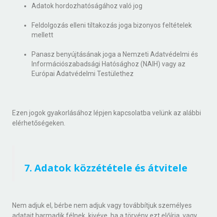
Adatok hordozhatóságához való jog
Feldolgozás elleni tiltakozás joga bizonyos feltételek
mellett
Panasz benyújtásának joga a Nemzeti Adatvédelmi és
Információszabadsági Hatósághoz (NAIH) vagy az
Európai Adatvédelmi Testülethez
Ezen jogok gyakorlásához lépjen kapcsolatba velünk az alábbi
elérhetőségeken.
7. Adatok közzététele és átvitele
Nem adjuk el, bérbe nem adjuk vagy továbbítjuk személyes
adatait harmadik félnek, kivéve, ha a törvény ezt előírja, vagy