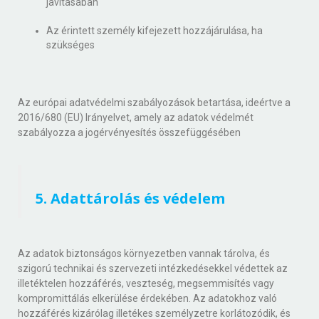
javításában
Az érintett személy kifejezett hozzájárulása, ha
szükséges
Az európai adatvédelmi szabályozások betartása, ideértve a
2016/680 (EU) Irányelvet, amely az adatok védelmét
szabályozza a jogérvényesítés összefüggésében
5. Adattárolás és védelem
Az adatok biztonságos környezetben vannak tárolva, és
szigorú technikai és szervezeti intézkedésekkel védettek az
illetéktelen hozzáférés, veszteség, megsemmisítés vagy
kompromittálás elkerülése érdekében. Az adatokhoz való
hozzáférés kizárólag illetékes személyzetre korlátozódik, és