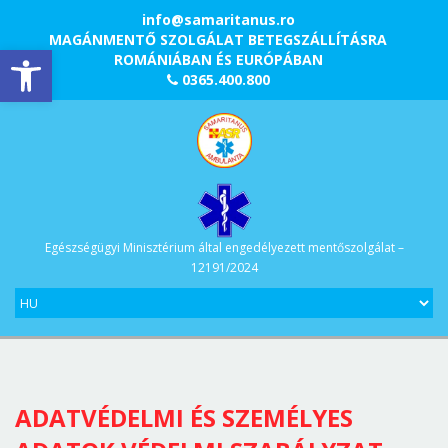
info@samaritanus.ro
MAGÁNMENTŐ SZOLGÁLAT BETEGSZÁLLÍTÁSRA
Eszköztár megnyitása
ROMÁNIÁBAN ÉS EURÓPÁBAN
0365.400.800
Egészségügyi Minisztérium által engedélyezett mentőszolgálat –
12191/2024
ADATVÉDELMI ÉS SZEMÉLYES