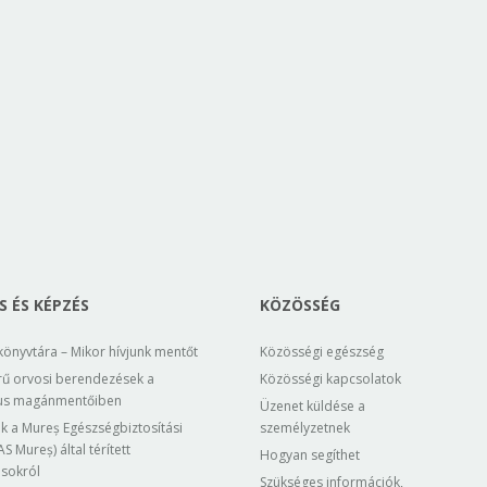
 ÉS KÉPZÉS
KÖZÖSSÉG
könyvtára – Mikor hívjunk mentőt
Közösségi egészség
rű orvosi berendezések a
Közösségi kapcsolatok
us magánmentőiben
Üzenet küldése a
k a Mureș Egészségbiztosítási
személyzetnek
S Mureș) által térített
Hogyan segíthet
ásokról
Szükséges információk,