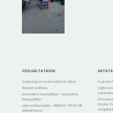
SZOLGÁLTATÁSOK
OKTATÁS
Sürgősségi orvosi konzultációk otthon
A páciens 
Betegek szállítása
Legkorsze
Samaritan
Nemzetközi Hazaszállítás – Nemzetközi
Betegszállítás
Információ
Pénztár (CA
Légi mentőszolgálat – MEDEVAC TRUST AIR
szolgáltat
SAMARITANUS