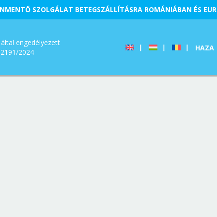
NMENTŐ SZOLGÁLAT BETEGSZÁLLÍTÁSRA ROMÁNIÁBAN ÉS EU
által engedélyezett
HAZA
12191/2024