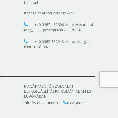
Központ
Kapcsolat állami kórházakkal
+40 0365 430606 Marosvásárhelyi
Megyei Sürgősségi Klinikai Kórház
+40 0365 882618 Maros Megyei
Klinikai Kórház
MAGÁNMENTŐ SZOLGÁLAT
BETEGSZÁLLÍTÁSRA ROMÁNIÁBAN ÉS
EURÓPÁBAN
info@samaritanus.ro
0365.400.800