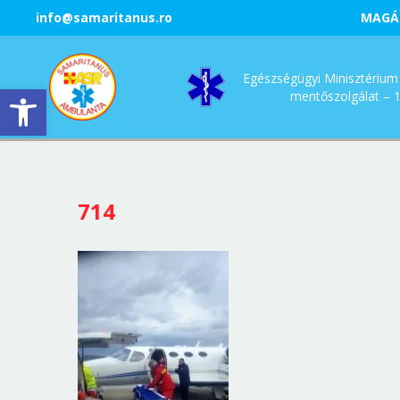
info@samaritanus.ro
MAGÁ
Egészségügyi Minisztérium 
Eszköztár megnyitása
mentőszolgálat – 
714