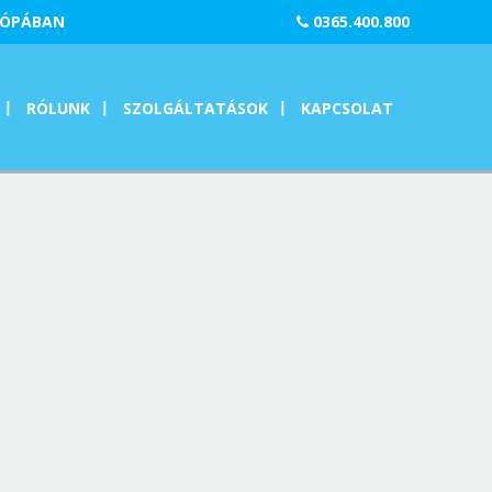
RÓPÁBAN
0365.400.800
RÓLUNK
SZOLGÁLTATÁSOK
KAPCSOLAT