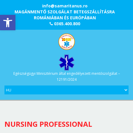
info@samaritanus.ro
MAGÁNMENTŐ SZOLGÁLAT BETEGSZÁLLÍTÁSRA
Eszköztár megnyitása
ROMÁNIÁBAN ÉS EURÓPÁBAN
0365.400.800
Egészségügyi Minisztérium által engedélyezett mentőszolgálat –
12191/2024
NURSING PROFESSIONAL