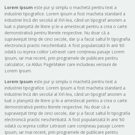
Lorem Ipsum
este pur şi simplu o machetă pentru text a
industriei tipografice. Lorem Ipsum a fost macheta standard a
industriei încă din secolul al XVI-lea, când un tipograf anonim a
luat o planşetă de litere şi le-a amestecat pentru a crea o carte
demonstrativă pentru literele respective. Nu doar că a
supravieţuit timp de cinci secole, dar şi a facut saltul în tipografia
electronică practic neschimbată. A fost popularizată în anii ’60
odată cu ieşirea colilor Letraset care conţineau pasaje Lorem
Ipsum, iar mai recent, prin programele de publicare pentru
calculator, ca Aldus PageMaker care includeau versiuni de
Lorem Ipsum.
Lorem Ipsum
este pur şi simplu o machetă pentru text a
industriei tipografice. Lorem Ipsum a fost macheta standard a
industriei încă din secolul al XVI-lea, când un tipograf anonim a
luat o planşetă de litere şi le-a amestecat pentru a crea o carte
demonstrativă pentru literele respective. Nu doar că a
supravieţuit timp de cinci secole, dar şi a facut saltul în tipografia
electronică practic neschimbată. A fost popularizată în anii ’60
odată cu ieşirea colilor Letraset care conţineau pasaje Lorem
Ipsum, iar mai recent, prin programele de publicare pentru