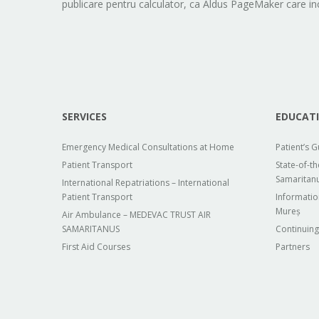
publicare pentru calculator, ca Aldus PageMaker care i
SERVICES
EDUCATI
Emergency Medical Consultations at Home
Patient’s 
Patient Transport
State-of-t
Samaritan
International Repatriations – International
Patient Transport
Informatio
Mureș
Air Ambulance – MEDEVAC TRUST AIR
SAMARITANUS
Continuing
First Aid Courses
Partners