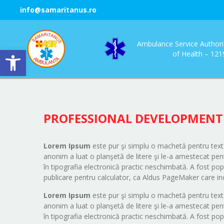
info@samaritanus.ro
Ambulance Service Authori
Open toolbar
of Health – 12
PROFESSIONAL DEVELOPMENT
Lorem Ipsum
este pur şi simplu o machetă pentru text 
anonim a luat o planşetă de litere şi le-a amestecat pent
în tipografia electronică practic neschimbată. A fost po
publicare pentru calculator, ca Aldus PageMaker care i
Lorem Ipsum
este pur şi simplu o machetă pentru text 
anonim a luat o planşetă de litere şi le-a amestecat pent
în tipografia electronică practic neschimbată. A fost po