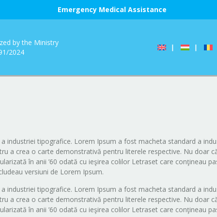
Emergency Medical Assistance
zed by the Ministry
191/2024
a industriei tipografice. Lorem Ipsum a fost macheta standard a industr
ru a crea o carte demonstrativă pentru literele respective. Nu doar că a
pularizată în anii ’60 odată cu ieşirea colilor Letraset care conţineau
ncludeau versiuni de Lorem Ipsum.
a industriei tipografice. Lorem Ipsum a fost macheta standard a industr
ru a crea o carte demonstrativă pentru literele respective. Nu doar că a
pularizată în anii ’60 odată cu ieşirea colilor Letraset care conţineau